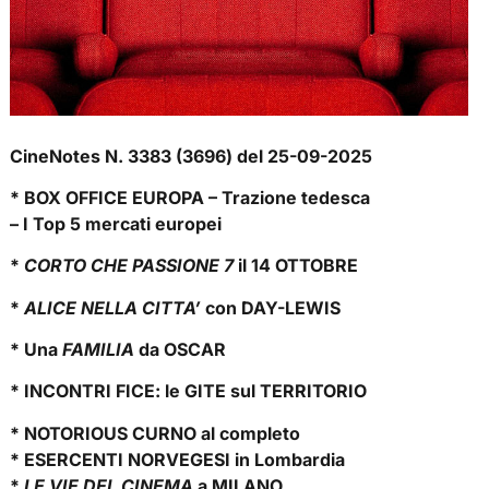
CineNotes N. 3383 (3696) del 25-09-2025
* BOX OFFICE EUROPA – Trazione tedesca
– I Top 5 mercati europei
*
CORTO CHE PASSIONE 7
il 14 OTTOBRE
*
ALICE NELLA CITTA’
con DAY-LEWIS
* Una
FAMILIA
da OSCAR
* INCONTRI FICE: le GITE sul TERRITORIO
* NOTORIOUS CURNO al completo
* ESERCENTI NORVEGESI in Lombardia
*
LE VIE DEL CINEMA
a MILANO