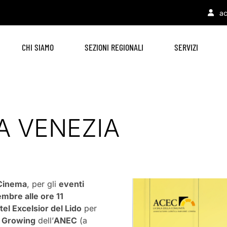
ac
CHI SIAMO
SEZIONI REGIONALI
SERVIZI
A VENEZIA
 Cinema
, per gli
eventi
embre alle ore 11
tel Excelsior del Lido
per
– Growing
dell’
ANEC
(a