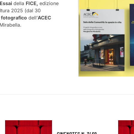
’Essai
della
FICE,
edizione
ltura 2025 (dal 30
fotografico
dell’
ACEC
Mirabella.
CINENOTES N. 3468