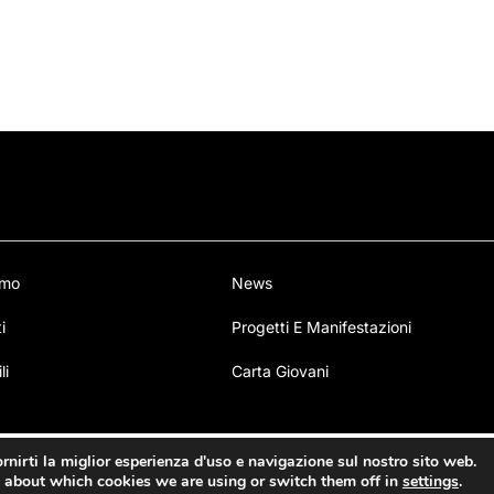
amo
News
i
Progetti E Manifestazioni
li
Carta Giovani
roduzione di contenuti senza autorizzazione - Credits:
Digit
rnirti la miglior esperienza d'uso e navigazione sul nostro sito web.
 about which cookies we are using or switch them off in
settings
.